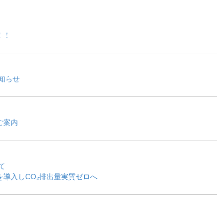
！！
知らせ
ご案内
て
導入しCO₂排出量実質ゼロへ